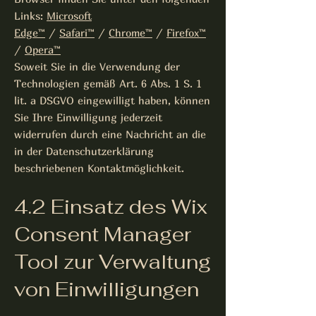
Links:
Microsoft
Edge™
/
Safari™
/
Chrome™
/
Firefox™
/
Opera™
Soweit Sie in die Verwendung der
Technologien gemäß Art. 6 Abs. 1 S. 1
lit. a DSGVO eingewilligt haben, können
Sie Ihre Einwilligung jederzeit
widerrufen durch eine Nachricht an die
in der Datenschutzerklärung
beschriebenen Kontaktmöglichkeit.
4.2 Einsatz des Wix
Consent Manager
Tool zur Verwaltung
von Einwilligungen