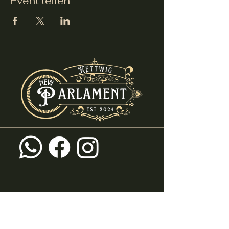
Event teilen
info@new-parlament.de
+49 (0) 2054 - 8682580