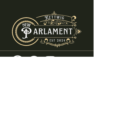
info@new-parlament.de
+49 (0) 2054 - 8682580
Ruhrstraße 69
45219 Essen - Kettwig