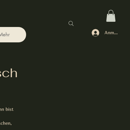
Anmelden
Mehr
sch
nn bist
schen,