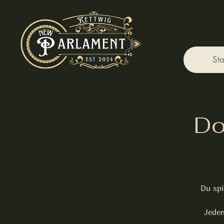
Sta
Do
Du spi
Jeden