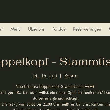
rt
Menü
Über uns
Fondue
Reservierungen
ppelkopf - Stammti
Di., 15. Juli
  |  
Essen
Neu bei uns: Doppelkopf-Stammtisch! ♠️♥️♣️♦️
elst gern Karten oder willst ein neues Spiel kennenlernen? Da
du bei uns genau richtig!
 Dienstag von 18:00 bis 21:00 Uhr heißt es bei uns: Karten mi