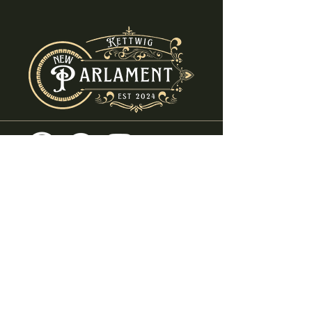
info@new-parlament.de
+49 (0) 2054 - 8682580
Ruhrstraße 69
45219 Essen - Kettwig