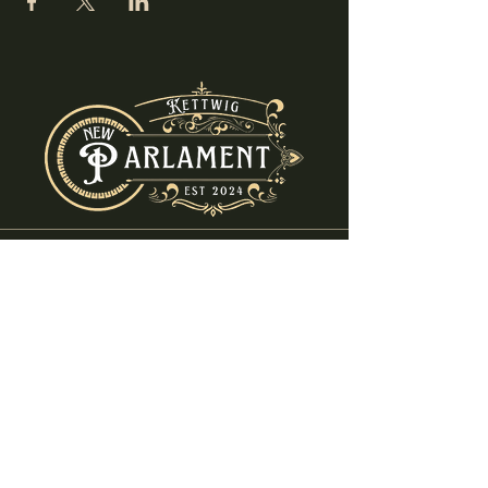
info@new-parlament.de
+49 (0) 2054 - 8682580
Ruhrstraße 69
45219 Essen - Kettwig