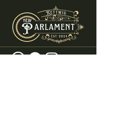
info@new-parlament.de
+49 (0) 2054 - 8682580
Ruhrstraße 69
45219 Essen - Kettwig