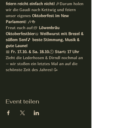
feiern reicht einfach nicht!
 🎉Darum holen 
wir die Gaudi nach Kettwig und feiern 
unser eigenes 
Oktoberfest im New 
Parlament
! 🎶🍻
Freut euch auf:🍺 
Löwenbräu 
Oktoberfestbier
🥨 
Weißwurst mit Brezel & 
süßem Senf
🎵 
beste Stimmung, Musik & 
gute Laune!
📅 
Fr. 17.10. & Sa. 18.10.
🕔 
Start: 17 Uhr
Zieht die Lederhosen & Dirndl nochmal an 
– wir stoßen ein letztes Mal an auf die 
schönste Zeit des Jahres! 🥳
Event teilen