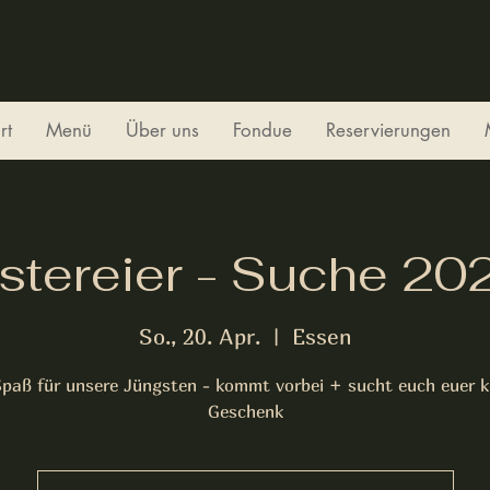
rt
Menü
Über uns
Fondue
Reservierungen
stereier - Suche 20
So., 20. Apr.
  |  
Essen
Spaß für unsere Jüngsten - kommt vorbei + sucht euch euer k
Geschenk