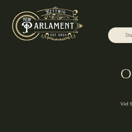
Sta
O
Viel 