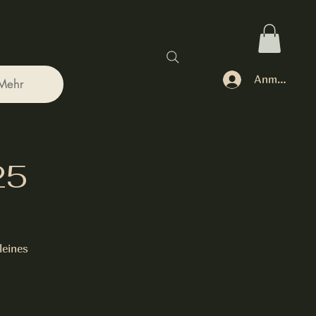
Anmelden
Mehr
25
leines