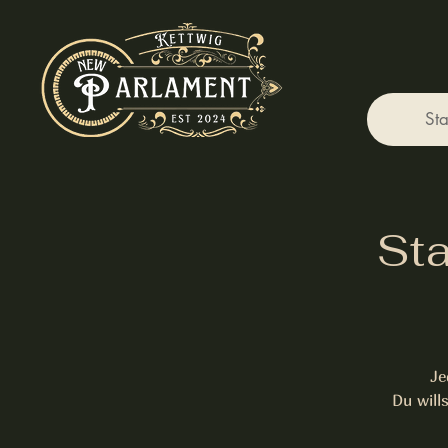
Sta
Sta
Je
Du will