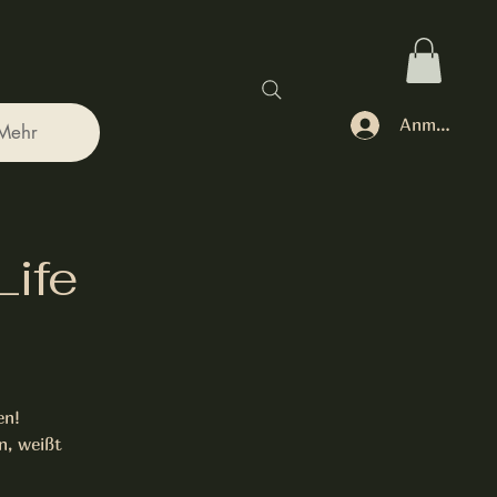
Anmelden
Mehr
Life
en!
n, weißt