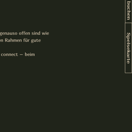
Tisch buchen
 genauso offen sind wie 
Speisekarte
en Rahmen für gute 
 connect – beim 