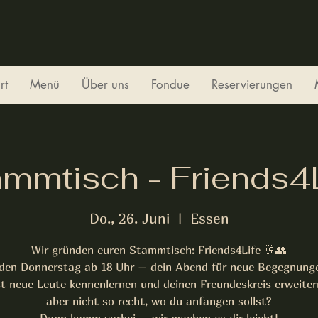
rt
Menü
Über uns
Fondue
Reservierungen
mmtisch - Friends4
Do., 26. Juni
  |  
Essen
Wir gründen euren Stammtisch: Friends4Life 🥂👥
den Donnerstag ab 18 Uhr – dein Abend für neue Begegnung
st neue Leute kennenlernen und deinen Freundeskreis erweiter
aber nicht so recht, wo du anfangen sollst?