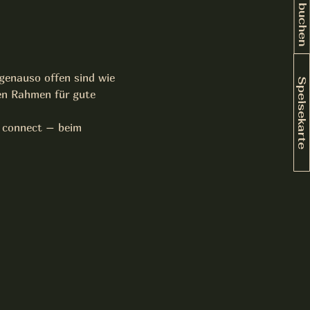
Tisch buchen
 genauso offen sind wie 
Speisekarte
en Rahmen für gute 
 connect – beim 