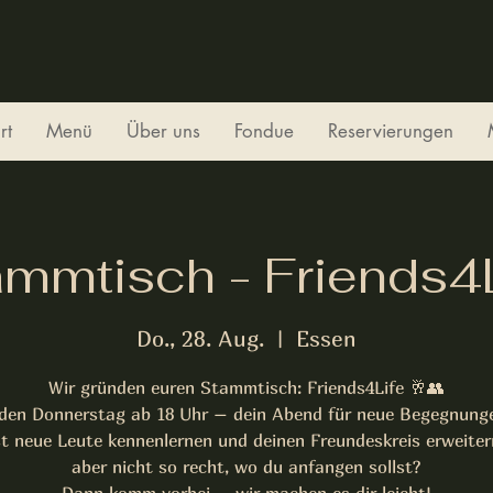
rt
Menü
Über uns
Fondue
Reservierungen
mmtisch - Friends4
Do., 28. Aug.
  |  
Essen
Wir gründen euren Stammtisch: Friends4Life 🥂👥
den Donnerstag ab 18 Uhr – dein Abend für neue Begegnung
st neue Leute kennenlernen und deinen Freundeskreis erweiter
aber nicht so recht, wo du anfangen sollst?