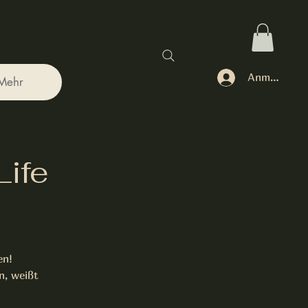
Anmelden
Mehr
Life
en!
n, weißt