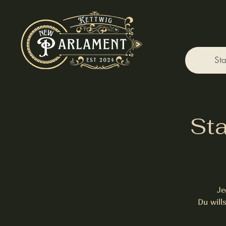
Sta
Sta
Je
Du will