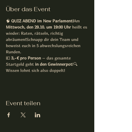
Über das Event
🧠 
QUIZ ABEND im New Parlament!
Am 
Mittwoch, den 29.10. um 19:00 Uhr
 heißt es 
wieder: Raten, rätseln, richtig 
abräumen!Schnapp dir dein Team und 
beweist euch in 5 abwechslungsreichen 
Runden.
💶 
3,- € pro Person
 – das gesamte 
Startgeld geht 
in den Gewinnerpot
!🔍 
Wissen lohnt sich also doppelt!
Event teilen