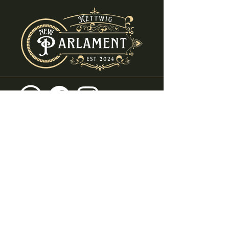
info@new-parlament.de
+49 (0) 2054 - 8682580
Ruhrstraße 69
45219 Essen - Kettwig