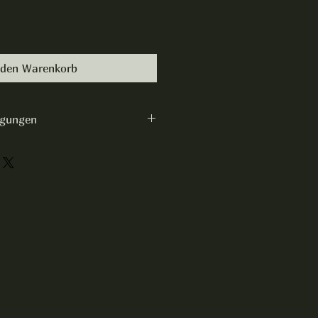
 den Warenkorb
ngungen
für Buchungen Ritteressen:
Termin kostenlos
ermin 50%
ermin 100% Kostenerstattung