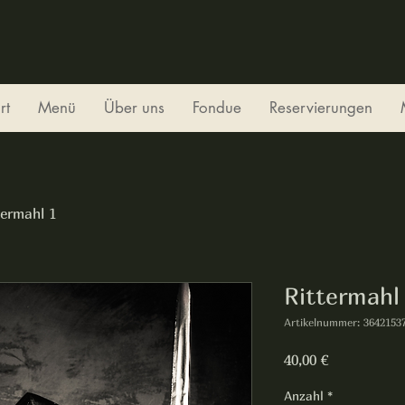
rt
Menü
Über uns
Fondue
Reservierungen
termahl 1
Rittermahl
Artikelnummer: 3642153
Preis
40,00 €
Anzahl
*