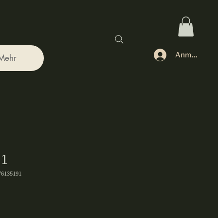
Anmelden
Mehr
 1
76135191