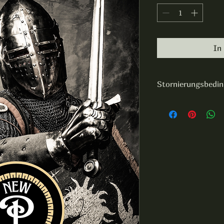
In
Stornierungsbedi
Stornierungsregeln 
•⁠  ⁠Bis 14 Tage vor 
•⁠  ⁠Bis 7 Tage vor T
•⁠  ⁠Ab 3 Tage vor T